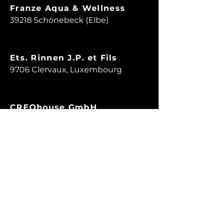
Franze Aqua & Wellness
Herzog Wellness GmbH
39218 Schönebeck (Elbe)
8554 Bonau, Switzerland
Ets. Rinnen J.P. et Fils
9706 Clervaux, Luxembourg
CREOhouse GmbH
15370 Fredersdorf-Vogelsdorf
Dr. Kurt Korsing GmbH & Co.
KG
50739 Köln-Bilderstöckchen
Chauffage Federspiel